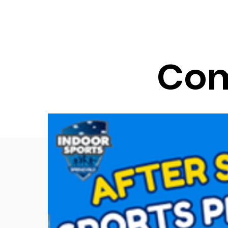
ਘਰ
ਸਾਡਾ ਸਕੂਲ
Services
About
Com