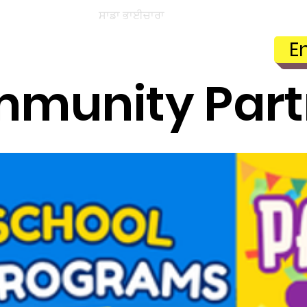
ਸਾਡੇ ਵਿਦਿਆਰਥੀ
ਸਾਡਾ ਭਾਈਚਾਰਾ
ਪੇਰੈਂਟ ਪੋਰਟਲ
ਨਾਮਾਂਕ
E
munity Part