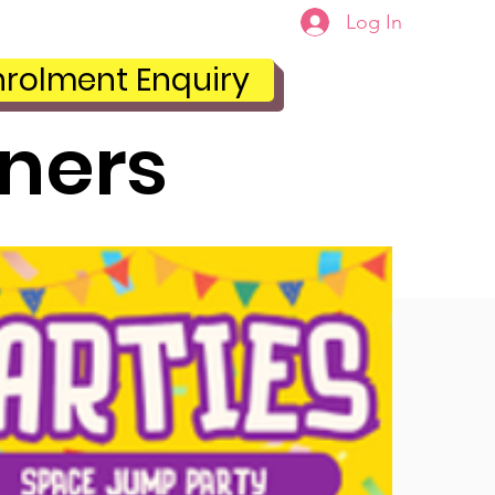
Log In
ਣ
Plans & Pricing
nrolment Enquiry
ners