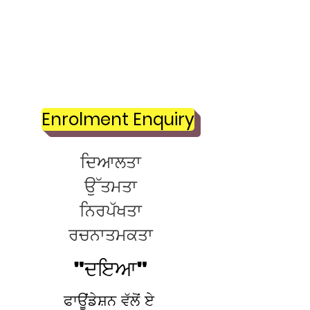
ਸਾਡੇ ਮੁੱਲ
Enrolment Enquiry
ਦਿਆਲਤਾ
ਉੱਤਮਤਾ
ਨਿਰਪੱਖਤਾ
ਰਚਨਾਤਮਕਤਾ
"ਦਇਆ"
ਫਾਊਂਡੇਸ਼ਨ ਵੱਲੋਂ ਏ