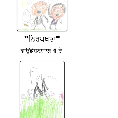
"ਨਿਰਪੱਖਤਾ"
ਫਾਊਂਡੇਸ਼ਨ/ਸਾਲ 1 ਏ