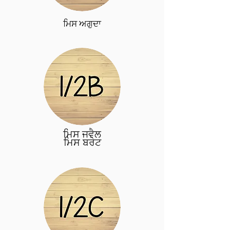
ਮਿਸ ਅਗੁਦਾ
ਮਿਸ ਜਵੈਲ
ਮਿਸ ਬਰੇਟ